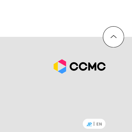
JP
EN